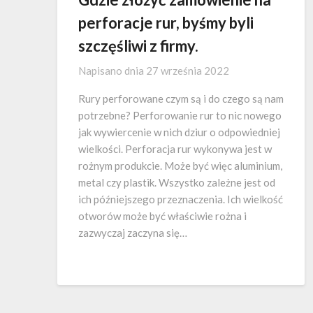
perforacje rur, byśmy byli
szczęśliwi z firmy.
Napisano dnia
27 września 2022
Rury perforowane czym są i do czego są nam
potrzebne? Perforowanie rur to nic nowego
jak wywiercenie w nich dziur o odpowiedniej
wielkości. Perforacja rur wykonywa jest w
rożnym produkcie. Może być więc aluminium,
metal czy plastik. Wszystko zależne jest od
ich późniejszego przeznaczenia. Ich wielkość
otworów może być właściwie rożna i
zazwyczaj zaczyna się…