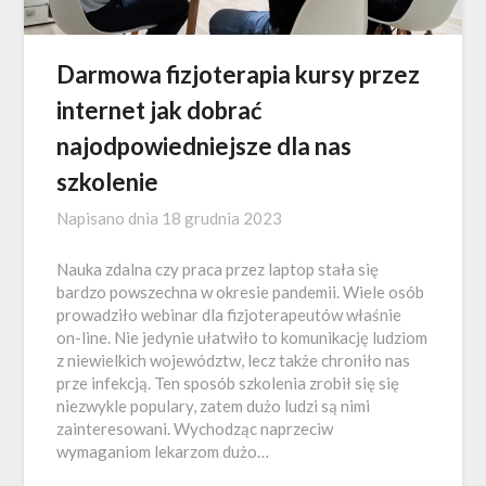
Darmowa fizjoterapia kursy przez
internet jak dobrać
najodpowiedniejsze dla nas
szkolenie
Napisano dnia
18 grudnia 2023
Nauka zdalna czy praca przez laptop stała się
bardzo powszechna w okresie pandemii. Wiele osób
prowadziło webinar dla fizjoterapeutów właśnie
on-line. Nie jedynie ułatwiło to komunikację ludziom
z niewielkich województw, lecz także chroniło nas
prze infekcją. Ten sposób szkolenia zrobił się się
niezwykle populary, zatem dużo ludzi są nimi
zainteresowani. Wychodząc naprzeciw
wymaganiom lekarzom dużo…