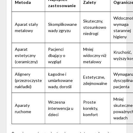
Metoda
Zalety
Ogranicze
zastosowanie
Widocznoś
Skuteczny,
Aparat stały
Skomplikowane
wymaga
stosunkowo
metalowy
wady zgryzu
starannej
niedrogi
higieny
Aparat
Pacjenci
Mniej
Kruchość,
estetyczny
dbający o
widoczny niż
wyższy ko
(ceramiczny)
wygląd
metalowy
Alignery
Łagodne i
Wymagan
Estetyczne,
(przezroczyste
umiarkowane
dyscyplina
zdejmowalne
nakładki)
wady, dorośli
pacjenta
Mniej
Wczesna
Proste
Aparaty
skuteczne
interwencja u
korekty,
ruchome
poważnyc
dzieci
komfort
wadach