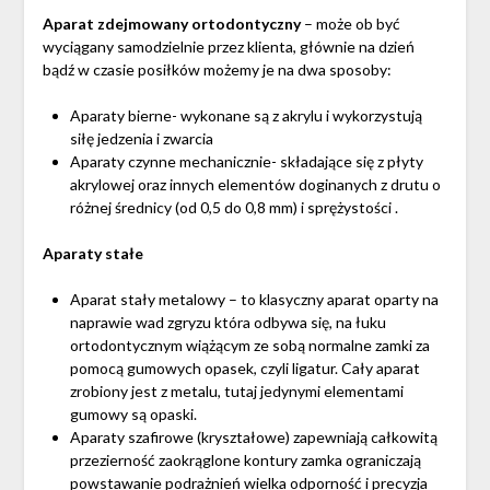
Aparat zdejmowany
ortodontyczny
– może ob być
wyciągany samodzielnie przez klienta, głównie na dzień
bądź w czasie posiłków możemy je na dwa sposoby:
Aparaty bierne- wykonane są z akrylu i wykorzystują
siłę jedzenia i zwarcia
Aparaty czynne mechanicznie- składające się z płyty
akrylowej oraz innych elementów doginanych z drutu o
różnej średnicy (od 0,5 do 0,8 mm) i sprężystości .
Aparaty stałe
Aparat stały metalowy – to klasyczny aparat oparty na
naprawie wad zgryzu która odbywa się, na łuku
ortodontycznym wiążącym ze sobą normalne zamki za
pomocą gumowych opasek, czyli ligatur. Cały aparat
zrobiony jest z metalu, tutaj jedynymi elementami
gumowy są opaski.
Aparaty szafirowe (kryształowe) zapewniają całkowitą
przezierność zaokrąglone kontury zamka ograniczają
powstawanie podrażnień wielka odporność i precyzja