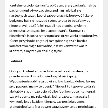
Rzetelny ortodonta musi zrobić atmosferę zaufania. Tak by
pacjent mógł otworzyć się przed nim i nie bał się
następnych wizyt. Lepiej zapobiegać niż borować i skoro
będziemy bali się naszego stomatologa to będziemy do
niego przychodzić jeżeli rozboli nas plomba, a wiemy
przecież jak znacząca jest zapobieganie. Stanowi to
niezmiernie istotna rzecz pomijana przez wielu ortodontów.
Klient przychodzi chętniej tam gdzie się czuje bardzo
komfortowo, więc tak ważne jest by konwersować z
klientem, a my żebym czuli się fajnie.
Gabinet
Dobry
ortodonta
to nie tylko wiedza i atmosfera, to
przede wszystkim odpowiedniej jakości sprzęt.
Wyposażenie gabinetu powinno być bardzo dobre. Jak my
jako pacjenci mamy to ocenić? Nie jest to typowe, zadanie
ale każdy z nas może ocienić albo jest komputer, tomograf
czy ortodonta ma rękawiczki jednorazowe, maseczkę i
wymienia je po każdym kliencie, czy posiada pomoc
stomatologiczną i na pewno zauważymy to po produktach,