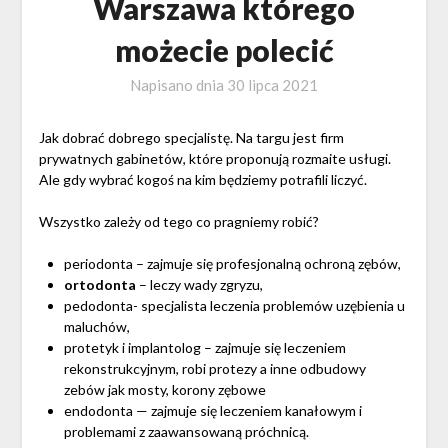
Warszawa którego
możecie polecić
Napisano dnia
30 lipca 2021
Jak dobrać dobrego specjalistę. Na targu jest firm
prywatnych gabinetów, które proponują rozmaite usługi.
Ale gdy wybrać kogoś na kim będziemy potrafili liczyć.
Wszystko zależy od tego co pragniemy robić?
periodonta – zajmuje się profesjonalną ochroną zębów,
ortodonta
– leczy wady zgryzu,
pedodonta- specjalista leczenia problemów uzębienia u
maluchów,
protetyk i implantolog – zajmuje się leczeniem
rekonstrukcyjnym, robi protezy a inne odbudowy
zebów jak mosty, korony zębowe
endodonta — zajmuje się leczeniem kanałowym i
problemami z zaawansowaną próchnicą.