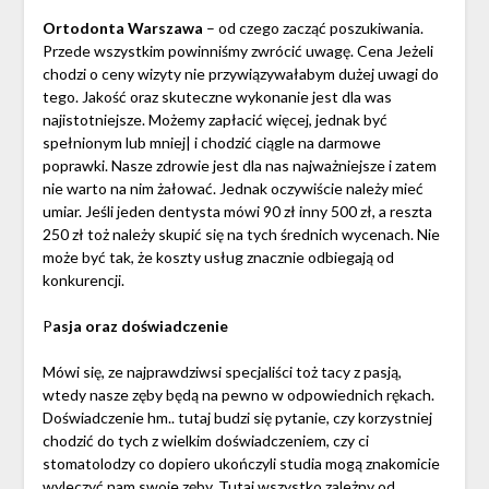
Ortodonta Warszawa
– od czego zacząć poszukiwania.
Przede wszystkim powinniśmy zwrócić uwagę. Cena Jeżeli
chodzi o ceny wizyty nie przywiązywałabym dużej uwagi do
tego. Jakość oraz skuteczne wykonanie jest dla was
najistotniejsze. Możemy zapłacić więcej, jednak być
spełnionym lub mniej| i chodzić ciągle na darmowe
poprawki. Nasze zdrowie jest dla nas najważniejsze i zatem
nie warto na nim żałować. Jednak oczywiście należy mieć
umiar. Jeśli jeden dentysta mówi 90 zł inny 500 zł, a reszta
250 zł toż należy skupić się na tych średnich wycenach. Nie
może być tak, że koszty usług znacznie odbiegają od
konkurencji.
P
asja oraz doświadczenie
Mówi się, ze najprawdziwsi specjaliści toż tacy z pasją,
wtedy nasze zęby będą na pewno w odpowiednich rękach.
Doświadczenie hm.. tutaj budzi się pytanie, czy korzystniej
chodzić do tych z wielkim doświadczeniem, czy ci
stomatolodzy co dopiero ukończyli studia mogą znakomicie
wyleczyć nam swoje zęby. Tutaj wszystko zależny od