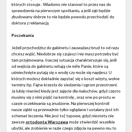
których stosuje . Wiadomo nie stanowi to przez nas do
sprawdzenia na pierwszym spotkaniu, a jeśli ząb będzie
zbudowany dobrze to nie będzie powodu przechodzić do
doktora z reklamacją
Poczekania
Jeżeli przychodzisz do gabinetu i zauważasz brud to od razu
chcesz wyjść. Niedobrze się czujesz i nie masz potrzeby być
tam przyjmowana. Inaczej sytuacja charakteryzuje się, jeśli
od wejścia do gabinetu witają cie miłe Panie, które są
uśmiechnięte pytają się o wodę czy może się napijesz. U
których możesz dokładnie zapytać się o koszt wizyty, wolne
terminy itp. Fajne krzesła do siedzenia i ogrom przestrzeni.
Ja lubię również kiedy jest zajęcie dla maluchów, gdyż często
musimy się z nimi pójść na kontrolę , oraz one po prostu w
czasie oczekiwania są znudzone. Na pierwszej kontroli
nasze ząbki są przeważnie tylko oglądane i ustalany jest ich
schemat leczenia. Nie jest to| typowe, gdyż niestety nie
zawsze
ortodonta Warszawa
może stwierdzić wszelkie
ubytki, ale zrobienie w razie czego zdjęcia na pewno mu to