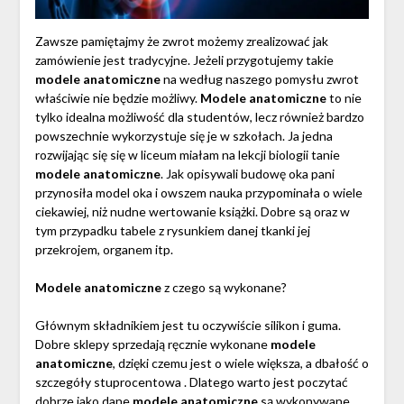
Zawsze pamiętajmy że zwrot możemy zrealizować jak
zamówienie jest tradycyjne. Jeżeli przygotujemy takie
modele anatomiczne
na według naszego pomysłu zwrot
właściwie nie będzie możliwy.
Modele anatomiczne
to nie
tylko idealna możliwość dla studentów, lecz również bardzo
powszechnie wykorzystuje się je w szkołach. Ja jedna
rozwijając się się w liceum miałam na lekcji biologii tanie
modele anatomiczne
. Jak opisywali budowę oka pani
przynosiła model oka i owszem nauka przypominała o wiele
ciekawiej, niż nudne wertowanie książki. Dobre są oraz w
tym przypadku tabele z rysunkiem danej tkanki jej
przekrojem, organem itp.
Modele anatomiczne
z czego są wykonane?
Głównym składnikiem jest tu oczywiście silikon i guma.
Dobre sklepy sprzedają ręcznie wykonane
modele
anatomiczne
, dzięki czemu jest o wiele większa, a dbałość o
szczegóły stuprocentowa . Dlatego warto jest poczytać
dobrze jako dane
modele anatomiczne
są wykonywane.