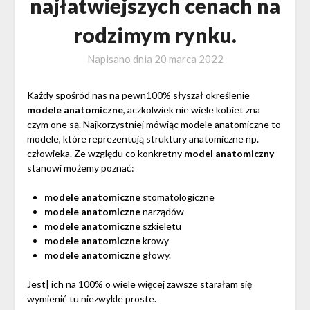
najłatwiejszych cenach na
rodzimym rynku.
Napisano dnia
20 marca 2022
Każdy spośród nas na pewn100% słyszał określenie
modele anatomiczne
, aczkolwiek nie wiele kobiet zna
czym one są. Najkorzystniej mówiąc modele anatomiczne to
modele, które reprezentują struktury anatomiczne np.
człowieka. Ze względu co konkretny
model anatomiczny
stanowi możemy poznać:
modele anatomiczne
stomatologiczne
modele anatomiczne
narządów
modele anatomiczne
szkieletu
modele anatomiczne
krowy
modele anatomiczne
głowy.
Jest| ich na 100% o wiele więcej zawsze starałam się
wymienić tu niezwykle proste.