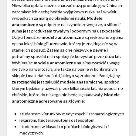
Niewielka opłata może oznaczać dużą produkcję w Chinach
natomiast ich cechę będzie wyjątkowo niska, zaś w wielu
wypadkach za małą do określonej nauki.
Modele
anatomiczne
są odporne na czynniki zewnętrze, a silikon i
guma jest produktem trwałym i odpornym na uszkodzenie.
Dzięki temuż ze
modele anatomiczne
są wykonane z guma
np. na lekcji biologii uczniowie, którzy je znajdują nie są w
stanie ich popsuć. Zatem są one niezwykle pewne i
potrafimy spośród nich spokojnie korzystać przez dużo lat.
Wybierając
modele anatomiczne
musimy zwrócić uwagę
nie tylko na wartością, ale także na opinie w konkretnym
sklepie i materiał spośród jakiego są zrobione. Pamiętajmy,
ze rozsądniej jest zakupić
modele anatomiczne
, spośród
którym będziemy używali przez kilkanaście lat, niż popularne
chińskie, które do niczego nie będą się nadawały.
Modele
anatomiczne
adresowane są głównie:
studentom kierunków medycznych i stomatologicznych
lekarzom, fizjoterapeutom i osteopatom
studentom w klasach o profilach biologicznych i
medycznych.