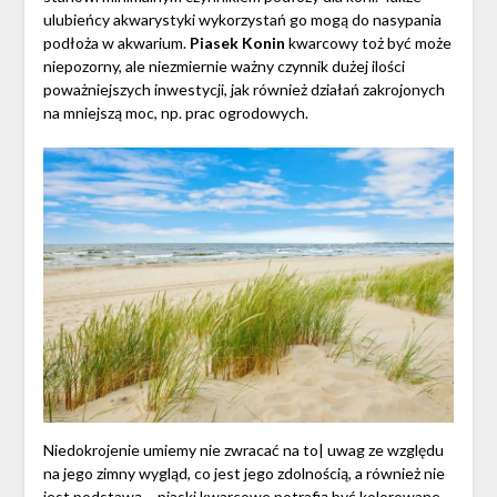
ulubieńcy akwarystyki wykorzystań go mogą do nasypania
podłoża w akwarium.
Piasek Konin
kwarcowy toż być może
niepozorny, ale niezmiernie ważny czynnik dużej ilości
poważniejszych inwestycji, jak również działań zakrojonych
na mniejszą moc, np. prac ogrodowych.
Niedokrojenie umiemy nie zwracać na to| uwag ze względu
na jego zimny wygląd, co jest jego zdolnością, a również nie
jest podstawą – piaski kwarcowe potrafią być kolorowane.