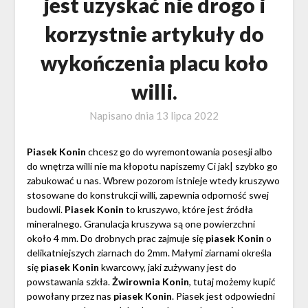
jest uzyskać nie drogo i
korzystnie artykuły do
wykończenia placu koło
willi.
Napisano dnia
13 lipca 2022
Piasek Konin
chcesz go do wyremontowania posesji albo
do wnętrza willi nie ma kłopotu napiszemy Ci jak| szybko go
zabukować u nas. Wbrew pozorom istnieje wtedy kruszywo
stosowane do konstrukcji willi, zapewnia odporność swej
budowli.
Piasek Konin
to kruszywo, które jest źródła
mineralnego. Granulacja kruszywa są one powierzchni
około 4 mm. Do drobnych prac zajmuje się
piasek Konin
o
delikatniejszych ziarnach do 2mm. Małymi ziarnami określa
się
piasek Konin
kwarcowy, jaki zużywany jest do
powstawania szkła.
Żwirownia Konin
, tutaj możemy kupić
powołany przez nas
piasek Konin
. Piasek jest odpowiedni