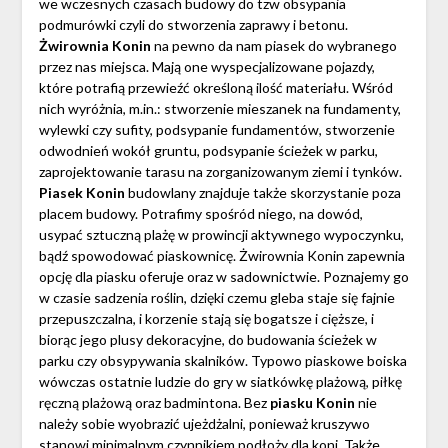
we wczesnych czasach budowy do tzw obsypania
podmurówki czyli do stworzenia zaprawy i betonu.
Żwirownia Konin
na pewno da nam piasek do wybranego
przez nas miejsca. Mają one wyspecjalizowane pojazdy,
które potrafią przewieźć określoną ilość materiału. Wśród
nich wyróżnia, m.in.: stworzenie mieszanek na fundamenty,
wylewki czy sufity, podsypanie fundamentów, stworzenie
odwodnień wokół gruntu, podsypanie ścieżek w parku,
zaprojektowanie tarasu na zorganizowanym ziemi i tynków.
Piasek Konin
budowlany znajduje także skorzystanie poza
placem budowy. Potrafimy spośród niego, na dowód,
usypać sztuczną plażę w prowincji aktywnego wypoczynku,
bądź spowodować piaskownicę. Żwirownia Konin zapewnia
opcję dla piasku oferuje oraz w sadownictwie. Poznajemy go
w czasie sadzenia roślin, dzięki czemu gleba staje się fajnie
przepuszczalna, i korzenie stają się bogatsze i cięższe, i
biorąc jego plusy dekoracyjne, do budowania ścieżek w
parku czy obsypywania skalników. Typowo piaskowe boiska
wówczas ostatnie ludzie do gry w siatkówkę plażową, piłkę
ręczną plażową oraz badmintona. Bez
piasku Konin
nie
należy sobie wyobrazić ujeżdżalni, ponieważ kruszywo
stanowi minimalnym czynnikiem podłoży dla koni. Także