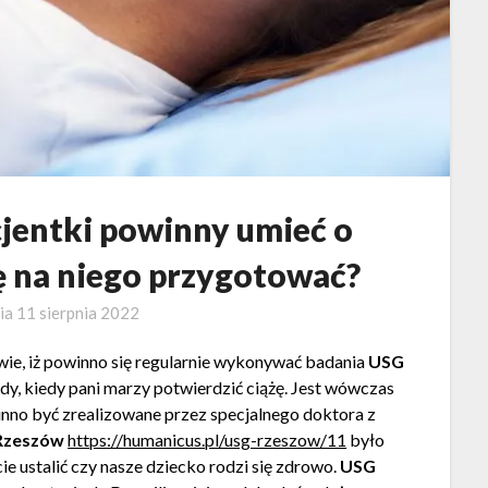
jentki powinny umieć o
ię na niego przygotować?
nia
11 sierpnia 2022
wie, iż powinno się regularnie wykonywać badania
USG
dy, kiedy pani marzy potwierdzić ciążę. Jest wówczas
nno być zrealizowane przez specjalnego doktora z
Rzeszów
https://humanicus.pl/usg-rzeszow/11
było
 ustalić czy nasze dziecko rodzi się zdrowo.
USG