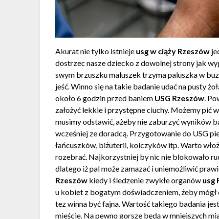
Akurat nie tylko istnieje
usg w ciąży Rzeszów
je
dostrzec nasze dziecko z dowolnej strony jak wy
swym brzuszku maluszek trzyma paluszka w buzi
jeść. Winno się na takie badanie udać na pusty żo
około 6 godzin przed baniem
USG Rzeszów
. Po
założyć lekkie i przystępne ciuchy. Możemy pić w
musimy odstawić, ażeby nie zaburzyć wyników b
wcześniej ze doradcą. Przygotowanie do USG pie
łańcuszków, biżuterii, kolczyków itp. Warto włoż
rozebrać. Najkorzystniej by nic nie blokowało r
dlatego iż pal może zamazać i uniemożliwić pr
Rzeszów
kiedy i śledzenie zwykłe organów
usg
u kobiet z bogatym doświadczeniem, żeby mógł 
tez winna być fajna. Wartość takiego badania je
mieście. Na pewno gorsze będą w mniejszych mias