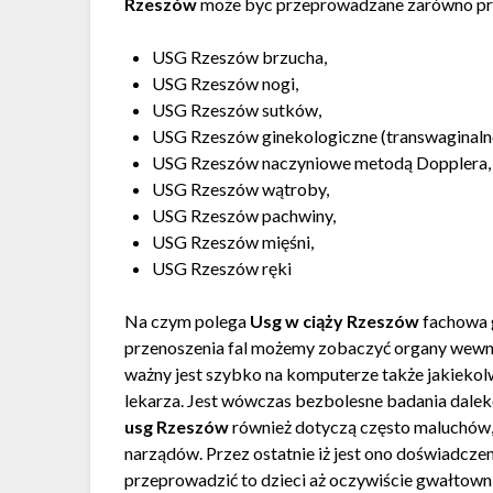
Rzeszów
może byc przeprowadzane zarówno przy
USG Rzeszów brzucha,
USG Rzeszów nogi,
USG Rzeszów sutków,
USG Rzeszów ginekologiczne (transwaginaln
USG Rzeszów naczyniowe metodą Dopplera,
USG Rzeszów wątroby,
USG Rzeszów pachwiny,
USG Rzeszów mięśni,
USG Rzeszów ręki
Na czym polega
Usg w ciąży Rzeszów
fachowa g
przenoszenia fal możemy zobaczyć organy wewn
ważny jest szybko na komputerze także jakieko
lekarza. Jest wówczas bezbolesne badania dalek
usg Rzeszów
również dotyczą często maluchów, 
narządów. Przez ostatnie iż jest ono doświadc
przeprowadzić to dzieci aż oczywiście gwałtowni