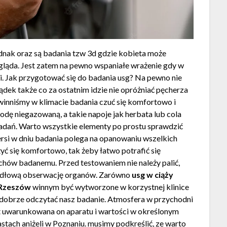
dnak oraz są badania tzw 3d gdzie kobieta może
gląda. Jest zatem na pewno wspaniałe wrażenie gdy w
. Jak przygotować się do badania usg? Na pewno nie
łądek także co za ostatnim idzie nie opróżniać pęcherza
winniśmy w klimacie badania czuć się komfortowo i
odę niegazowaną, a takie napoje jak herbata lub cola
adań. Warto wszystkie elementy po prostu sprawdzić
rsi w dniu badania polega na opanowaniu wszelkich
yć się komfortowo, tak żeby łatwo potrafić się
uchów badanemu. Przed testowaniem nie należy palić,
awidłową obserwację organów. Zarówno
usg w ciąży
 Rzeszów
winnym być wytworzone w korzystnej klinice
dobrze odczytać nasz badanie. Atmosfera w przychodni
st uwarunkowana on aparatu i wartości w określonym
tach aniżeli w Poznaniu. musimy podkreślić, ze warto