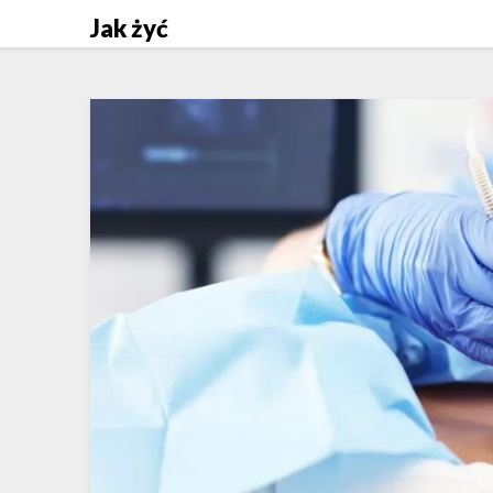
Skip
Jak żyć
to
content